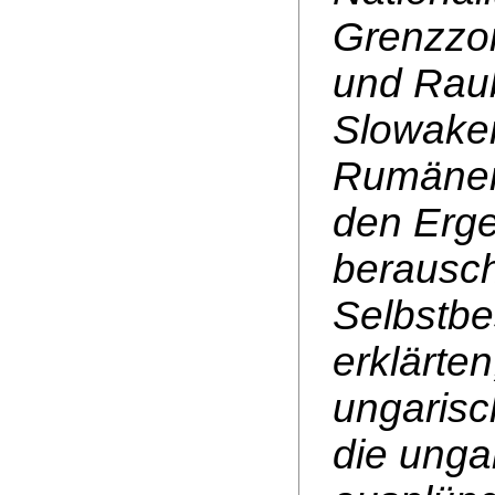
Grenzzon
und Rau
Slowaken
Rumänen 
den Erge
berausch
Selbstb
erklärte
ungarisc
die unga