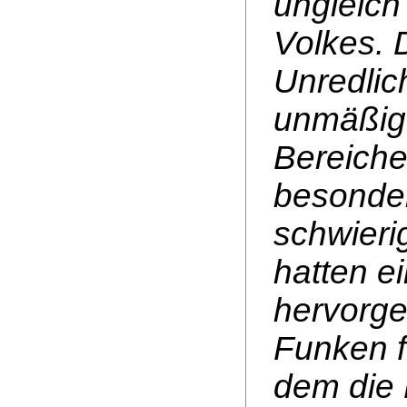
ungleich
Volkes. 
Unredlic
unmäßige
Bereiche
besonder
schwieri
hatten ei
hervorge
Funken f
dem die 