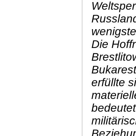
Weltsper
Russlan
wenigste
Die Hoff
Brestlit
Bukarest
erfüllte 
materiel
bedeutet
militäri
Beziehu