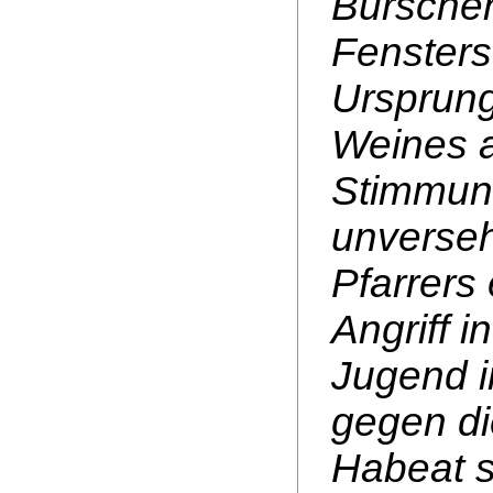
Bursche
Fensters
Ursprung
Weines a
Stimmung
unverseh
Pfarrers 
Angriff i
Jugend i
gegen di
Habeat s