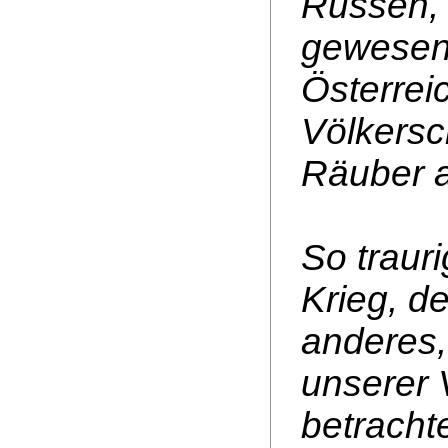
Russen, 
gewesene
Österrei
Völkersc
Räuber a
So traur
Krieg, d
anderes,
unserer 
betracht