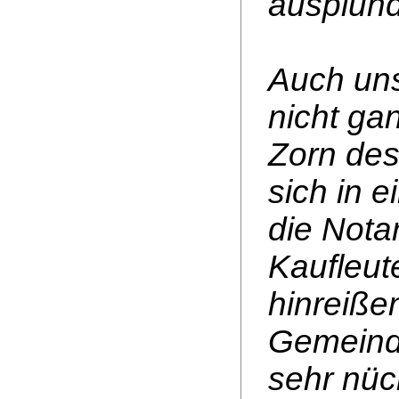
ausplünd
Auch uns
nicht ga
Zorn des
sich in 
die Nota
Kaufleut
hinreiße
Gemeind
sehr nüch