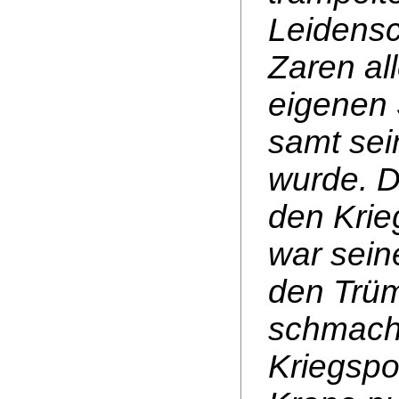
Leidensc
Zaren al
eigenen 
samt sei
wurde. D
den Krie
war sei
den Trüm
schmach
Kriegspol