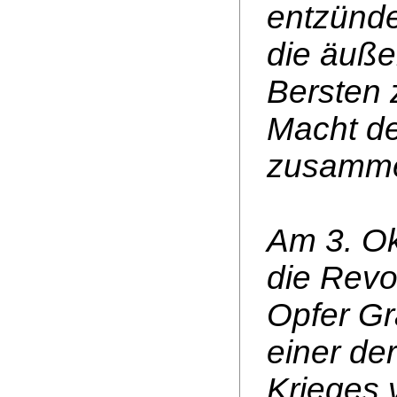
entzünde
die äuß
Bersten 
Macht der
zusamme
Am 3. Ok
die Revo
Opfer Gr
einer de
Krieges 