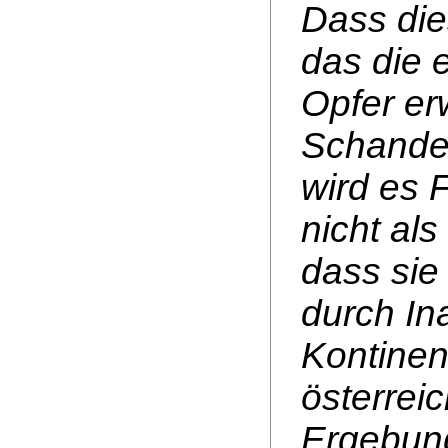
Dass die
das die 
Opfer erw
Schande.
wird es F
nicht al
dass sie
durch I
Kontinen
österrei
Ergebun