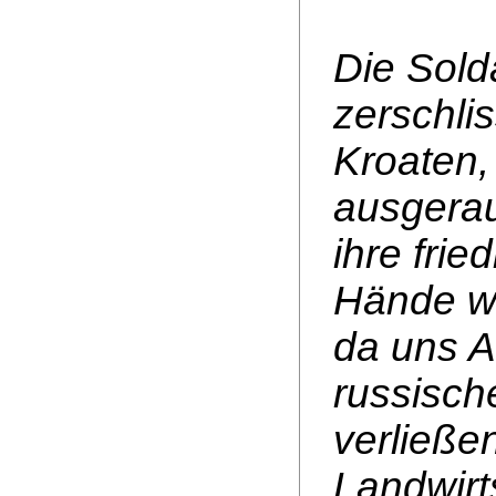
Die Sol
zerschli
Kroaten,
ausgera
ihre frie
Hände wu
da uns A
russisch
verließe
Landwirt