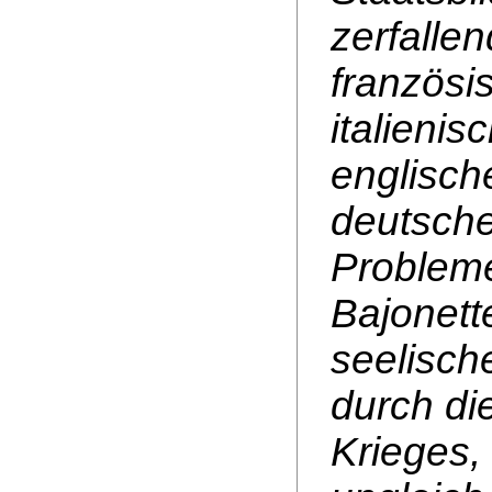
zerfalle
französi
italienis
englisc
deutsche
Probleme
Bajonett
seelisch
durch di
Krieges, 