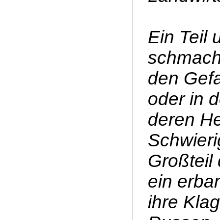
Ein Teil
schmacht
den Gef
oder in 
deren He
Schwieri
Großteil
ein erba
ihre Kla