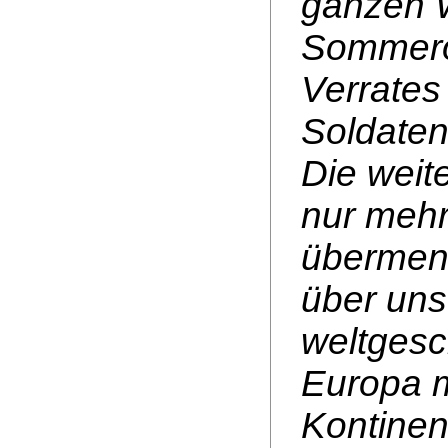
ganzen W
Sommerof
Verrates
Soldaten
Die weit
nur meh
übermens
über uns
weltgesc
Europa m
Kontinen