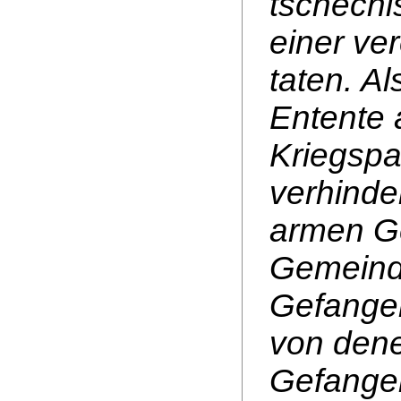
tschechi
einer v
taten. A
Entente 
Kriegspa
verhinde
armen Ge
Gemeind
Gefangen
von denen
Gefangen