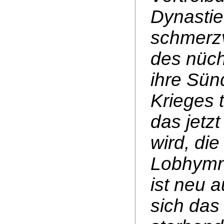
Dynastie
schmerz
des nüc
ihre Sün
Krieges 
das jetz
wird, die
Lobhymne
ist neu a
sich das