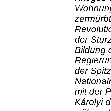
Wohnung
zermürbte
Revoluti
der Stur
Bildung 
Regierun
der Spit
National
mit der 
Károlyi 