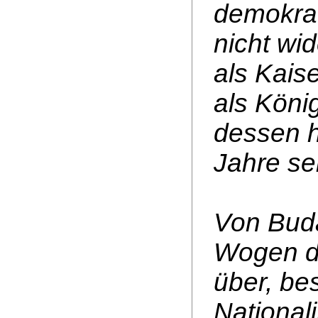
demokrat
nicht wi
als Kais
als Köni
dessen h
Jahre se
Von Buda
Wogen de
über, be
National