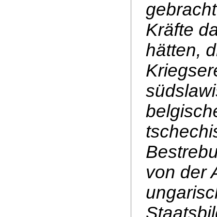
gebracht
Kräfte da
hätten, 
Kriegser
südslawi
belgisch
tschechi
Bestrebu
von der 
ungarisc
Staatsbi