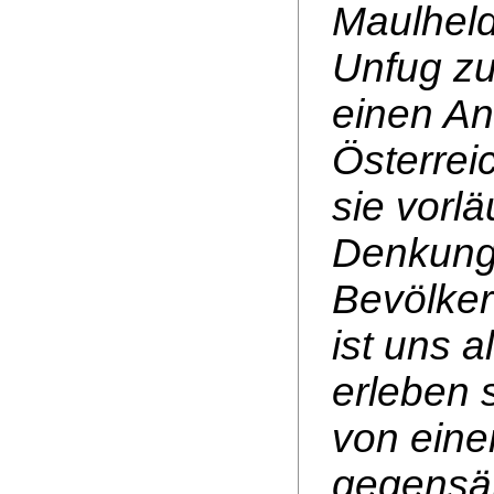
Maulheld
Unfug zu
einen An
Österrei
sie vorl
Denkungs
Bevölker
ist uns a
erleben 
von ein
gegensät