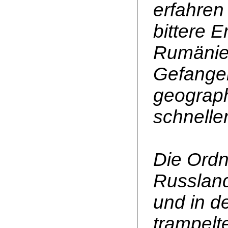
erfahren
bittere E
Rumänien
Gefange
geograp
schneller
Die Ordn
Russland
und in d
trampelt