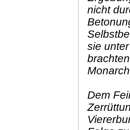
nicht du
Betonun
Selbstbe
sie unte
brachten,
Monarchi
Dem Fei
Zerrüttu
Viererbu