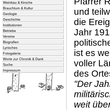
Pfarrer R
Weinbau & Kirsche
Brauchtum & Kultur
und teil
Geologie
die Erei
Geschichte
Institutionen
Jahr 191
Betriebe
Vereine
politisc
Biografien
Lyrisches
ist es we
Fotogalerie
Worte zur Chronik & Dank
voller L
Suche
Impressum
des Ortes
"Der Jah
militäris
weit übe