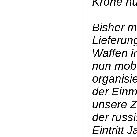
Krone nu
Bisher m
Lieferun
Waffen i
nun mobi
organisi
der Einm
unsere Zu
der russ
Eintritt 