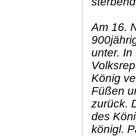
sterben
Am 16. N
900jähri
unter. I
Volksrep
König ve
Füßen un
zurück. 
des Köni
königl. 