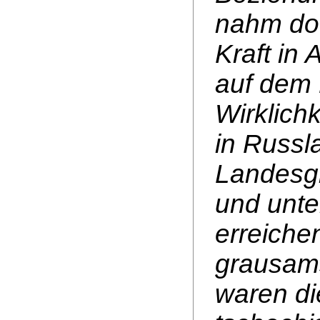
nahm doc
Kraft in
auf dem 
Wirklich
in Russl
Landesgr
und unte
erreiche
grausam
waren di