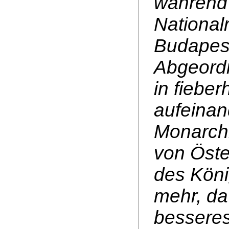
während 
National
Budapes
Abgeordn
in fieber
aufeinand
Monarchi
von Öste
des Köni
mehr, da 
besseres