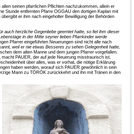
allen seinen pfarrlichen Pflichten nachzukommen, allein er
r eine Stunde entfernten Pfarre OGGAU den dortigen Kaplan mit
bergibt er ihm nach eingeholter Bewilligung der Behörden
auch herzliche Gegenliebe geerntet hatte, so fiel ihm dieser
 Lebenstage in der Mitte seyner lieben Pfarrkinder werde
ngen Pfarrer eingeführten Neuerungen sind nicht alle nach
rkannt, weil er nie etwas Besseres zu sehen Gelegenheit hatte,
ischen dem alten Manne und dem jungen Pfarrer vorgefallen.
l, macht PAUER, der auf jede Neuerung misstraurisch ist,
heidenheit über alles, was er vorhat, die nötige Erklärung
tungen haben werden, worauf sich PAUER gewöhnlich in sein
hherzige Mann zu TÖRÖK zurückkehrt und ihn mit Tränen in den