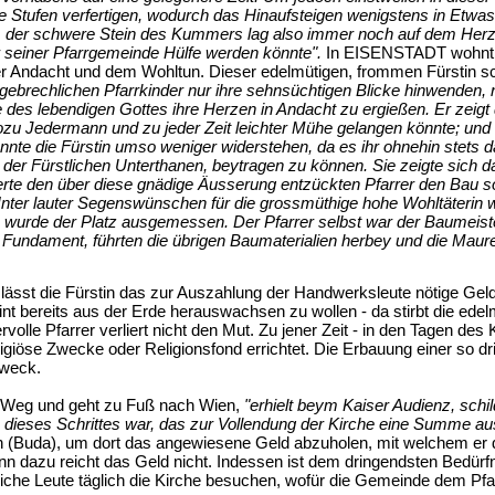
ne Stufen verfertigen, wodurch das Hinaufsteigen wenigstens in Etwas
n, der schwere Stein des Kummers lag also immer noch auf dem Herzen
 seiner Pfarrgemeinde Hülfe werden könnte".
In EISENSTADT wohnt d
r Andacht und dem Wohltun. Dieser edelmütigen, frommen Fürstin sc
gebrechlichen Pfarrkinder nur ihre sehnsüchtigen Blicke hinwenden, 
e des lebendigen Gottes ihre Herzen in Andacht zu ergießen. Er zeig
zu Jedermann und zu jeder Zeit leichter Mühe gelangen könnte; und
onnte die Fürstin umso weniger widerstehen, da es ihr ohnehin stet
er Fürstlichen Unterthanen, beytragen zu können. Sie zeigte sich da
erte den über diese gnädige Äusserung entzückten Pfarrer den Bau s
nter lauter Segenswünschen für die grossmüthige hohe Wohltäterin wu
e wurde der Platz ausgemessen. Der Pfarrer selbst war der Baumeist
 Fundament, führten die übrigen Baumaterialien herbey und die Maure
ässt die Fürstin das zur Auszahlung der Handwerksleute nötige Geld 
t bereits aus der Erde herauswachsen zu wollen - da stirbt die edelm
rvolle Pfarrer verliert nicht den Mut. Zu jener Zeit - in den Tagen
eligiöse Zwecke oder Religionsfond errichtet. Die Erbauung einer so
Zweck.
n Weg und geht zu Fuß nach Wien,
"erhielt beym Kaiser Audienz, schi
e dieses Schrittes war, das zur Vollendung der Kirche eine Summe 
n (Buda), um dort das angewiesene Geld abzuholen, mit welchem er d
enn dazu reicht das Geld nicht. Indessen ist dem dringendsten Bedür
liche Leute täglich die Kirche besuchen, wofür die Gemeinde dem P