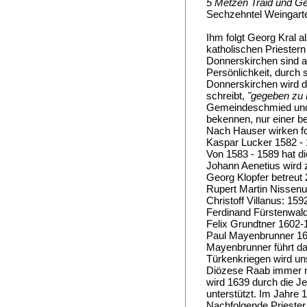
5 Metzen Traid und Ge
Sechzehntel Weingart
Ihm folgt Georg Kral a
katholischen Priestern
Donnerskirchen sind a
Persönlichkeit, durch 
Donnerskirchen wird 
schreibt,
"gegeben zu
Gemeindeschmied und 
bekennen, nur einer b
Nach Hauser wirken fo
Kaspar Lucker 1582 - 
Von 1583 - 1589 hat di
Johann Aenetius wird z
Georg Klopfer betreut 2
Rupert Martin Nissenu
Christoff Villanus: 159
Ferdinand Fürstenwald
Felix Grundtner 1602-1
Paul Mayenbrunner 160
Mayenbrunner führt da
Türkenkriegen wird un
Diözese Raab immer me
wird 1639 durch die Je
unterstützt. Im Jahre 
Nachfolgende Priester 