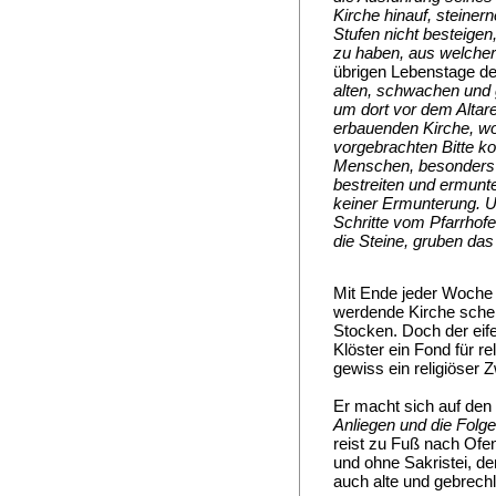
Kirche hinauf, steiner
Stufen nicht besteige
zu haben, aus welcher
übrigen Lebenstage de
alten, schwachen und 
um dort vor dem Altar
erbauenden Kirche, wo
vorgebrachten Bitte k
Menschen, besonders d
bestreiten und ermunt
keiner Ermunterung. U
Schritte vom Pfarrhof
die Steine, gruben das
Mit Ende jeder Woche l
werdende Kirche schein
Stocken. Doch der eife
Klöster ein Fond für r
gewiss ein religiöser 
Er macht sich auf de
Anliegen und die Folg
reist zu Fuß nach Ofe
und ohne Sakristei, d
auch alte und gebrech