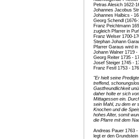
Petras Alesich 1622-164
Johannes Jacobus Stra
Johannes Halbics - 16
Georg Schendl (1676-16
Franz Peichtmann 1693
zugleich Pfarrer in Pu
Franz Welser 1700-17
Stephan Johann Garaus
Pfarrer Garaus wird in 
Johann Walner 1719 - 
Georg Reiter 1735 - 1
Josef Steiger 1745 - 
Franz Festl 1753 - 1763
"Er hielt seine Predig
treffend, schonungslos
Gastfreundlichkeit unüb
daher holte er sich v
Mittagessen ein. Durc
sein Mahl, zu dem er s
Knochen und die Speis
hohes Alter, somit wur
die Pfarre mit dem Na
Andreas Pauer 1763 - 
legt er den Grundstein 