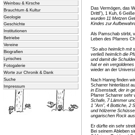
Weinbau & Kirsche
Das Vermögen, das Wol
Brauchtum & Kultur
Drittl"), 1 Kuh, 6 Geiße
Geologie
wurden 11 Metzen Getr
Kindes zur Aufbewahr
Geschichte
Institutionen
Als Pamschab stirbt, 
Betriebe
Leben des Pfarrers Chr
Vereine
"
So also heimlich mit
Biografien
verließ heimlich die 
Lyrisches
und damit die Schulde
hat er
ein vergoldenes
Fotogalerie
wieder an der Universi
Worte zur Chronik & Dank
Suche
Nach Hanng finden wir 
Scharrer hinterlässt 
Impressum
in Eisenstadt, der in 
Pfarrer Scharrer sehr
Schafe, 7 Lämmer und 
1 "Arn", 4 Bottiche, 2 
und hölzerne Schüssel
ungarischen Rock aus 
Er dürfte ein sehr str
Bei seinem Ableben sin