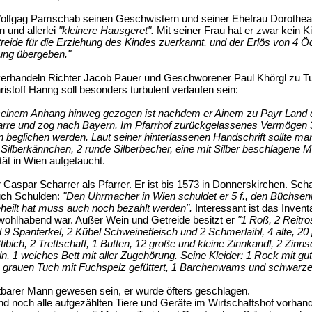
fgag Pamschab seinen Geschwistern und seiner Ehefrau Dorothea hi
n und allerlei
"kleinere Hausgeret".
Mit seiner Frau hat er zwar kein 
eide für die Erziehung des Kindes zuerkannt, und der Erlös von 4 Ö
ung übergeben."
verhandeln Richter Jacob Pauer und Geschworener Paul Khörgl zu T
istoff Hanng soll besonders turbulent verlaufen sein:
 seinem Anhang hinweg gezogen ist nachdem er Ainem zu Payr Land d
Pfarre und zog nach Bayern. Im Pfarrhof zurückgelassenes Vermögen 3
n beglichen werden. Laut seiner hinterlassenen Handschrift sollte 
 Silberkännchen, 2 runde Silberbecher, eine mit Silber beschlagene
tät in Wien aufgetaucht.
Caspar Scharrer als Pfarrer. Er ist bis 1573 in Donnerskirchen. Schar
auch Schulden:
"Den Uhrmacher in Wien schuldet er 5 f., den Büchsen
geheilt hat muss auch noch bezahlt werden".
Interessant ist das Inven
 wohlhabend war. Außer Wein und Getreide besitzt er
"1 Roß, 2 Reitro
9 Spanferkel, 2 Kübel Schweinefleisch und 2 Schmerlaibl, 4 alte, 20
Stibich, 2 Trettschaff, 1 Butten, 12 große und kleine Zinnkandl, 2 Zinn
n, 1 weiches Bett mit aller Zugehörung. Seine Kleider: 1 Rock mit 
grauen Tuch mit Fuchspelz gefüttert, 1 Barchenwams und schwarzen
eitbarer Mann gewesen sein, er wurde öfters geschlagen.
d noch alle aufgezählten Tiere und Geräte im Wirtschaftshof vorhand