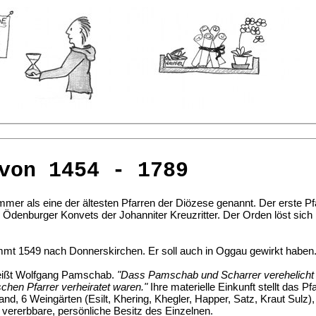
von 1454 - 1789
mer als eine der ältesten Pfarren der Diözese genannt. Der erste Pf
es Ödenburger Konvets der Johanniter Kreuzritter. Der Orden löst sich 
mmt 1549 nach Donnerskirchen. Er soll auch in Oggau gewirkt haben
heißt Wolfgang Pamschab.
"Dass Pamschab und Scharrer verehelicht w
schen Pfarrer verheiratet waren."
Ihre materielle Einkunft stellt das 
and, 6 Weingärten (Esilt, Khering, Khegler, Happer, Satz, Kraut Sul
ererbbare, persönliche Besitz des Einzelnen.