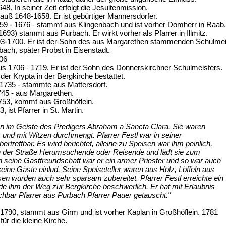
8. In seiner Zeit erfolgt die Jesuitenmission.
uß 1648-1658. Er ist gebürtiger Mannersdorfer.
59 - 1676 - stammt aus Klingenbach und ist vorher Domherr in Raab.
93) stammt aus Purbach. Er wirkt vorher als Pfarrer in Illmitz.
-1700. Er ist der Sohn des aus Margarethen stammenden Schulmeiste
rbach, später Probst in Eisenstadt.
06
 1706 - 1719. Er ist der Sohn des Donnerskirchner Schulmeisters.
der Krypta in der Bergkirche bestattet.
1735 - stammte aus Mattersdorf.
745 - aus Margarethen.
1753, kommt aus Großhöflein.
, ist Pfarrer in St. Martin.
ten im Geiste des Predigers Abraham a Sancta Clara. Sie waren
 und mit Witzen durchmengt. Pfarrer Festl war in seiner
ertreffbar. Es wird berichtet, alleine zu Speisen war ihm peinlich,
on der Straße Herumsuchende oder Reisende und lädt sie zum
h seine Gastfreundschaft war er ein armer Priester und so war auch
eine Gäste einlud. Seine Speiseteller waren aus Holz, Löffeln aus
en wurden auch sehr sparsam zubereitet. Pfarrer Festl erreichte ein
de ihm der Weg zur Bergkirche beschwerlich. Er hat mit Erlaubnis
chbar Pfarrer aus Purbach Pfarrer Pauer getauscht."
1790, stammt aus Girm und ist vorher Kaplan in Großhöflein. 1781
für die kleine Kirche.