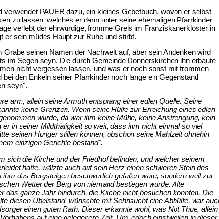
d verwendet PAUER dazu, ein kleines Gebetbuch, wovon er selbst
cken zu lassen, welches er dann unter seine ehemaligen Pfarrkinder
n Tage verlebt der ehrwürdige, fromme Greis im Franziskanerkloster in
 er sein müdes Haupt zur Ruhe und stirbt.
m Grabe seinen Namen der Nachwelt auf, aber sein Andenken wird
ets im Segen seyn. Die durch Gemeinde Donnerskirchen ihn erbaute
amen nicht vergessen lassen, und was er noch sonst mit frommen
rd bei den Enkeln seiner Pfarrkinder noch lange ein Gegenstand
en seyn".
hre arm, allein seine Armuth entsprang einer edlen Quelle. Seine
 kannte keine Grenzen. Wenn seine Hülfe zur Erreichung eines edlen
genommen wurde, da war ihm keine Mühe, keine Anstrengung, kein
 er in seiner Mildthätigkeit so weit, dass ihm nicht einmal so viel
hätte seinen Hunger stillen können, obschon seine Mahlzeit ohnehin
inem einzigen Gerichte bestand".
em sich die Kirche und der Friedhof befinden, und welcher seinem
erleidet hatte, wälzte auch auf sein Herz einen schweren Stein des
 ihm das Bergsteigen beschwerlich gefallen wäre, sondern weil zur
ischen Wetter der Berg von niemand bestiegen wurde. Alte
er das ganze Jahr hindurch, die Kirche nicht besuchen konnten. Die
e diesen Übelstand, wünschte mit Sehnsucht eine Abhülfe, war auch b
lsorger einen guten Rath. Dieser erkannte wohl, was Not Thue, all
 Vorhabens auf eine gelegenere Zeit. Um jedoch einstweilen in diese