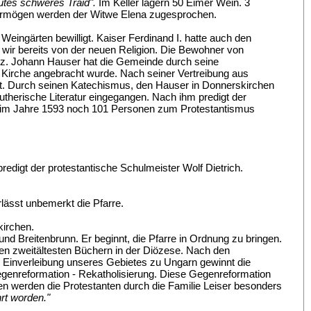
utes schweres Traid".
Im Keller lagern 50 Eimer Wein. 3
Vermögen werden der Witwe Elena zugesprochen.
eingärten bewilligt. Kaiser Ferdinand I. hatte auch den
en wir bereits von der neuen Religion. Die Bewohner von
olz. Johann Hauser hat die Gemeinde durch seine
er Kirche angebracht wurde. Nach seiner Vertreibung aus
. Durch seinen Katechismus, den Hauser in Donnerskirchen
 lutherische Literatur eingegangen. Nach ihm predigt der
 im Jahre 1593 noch 101 Personen zum Protestantismus
redigt der protestantische Schulmeister Wolf Dietrich.
erlässt unbemerkt die Pfarre.
kirchen.
d Breitenbrunn. Er beginnt, die Pfarre in Ordnung zu bringen.
en zweitältesten Büchern in der Diözese. Nach den
 Einverleibung unseres Gebietes zu Ungarn gewinnt die
genreformation - Rekatholisierung. Diese Gegenreformation
hen werden die Protestanten durch die Familie Leiser besonders
rt worden."