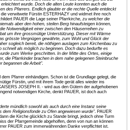
 erleichtert wurde. Doch die alten Leute konnten auch die
 des Pfarrers. Endlich glaubte er die rechte Quelle entdeckt
ie verwitwete Fürstin ESTERHAZY und widmet ihre noch
hildert PAUER die Lage seiner Pfarrkirche,
zu welcher die
niemals aber den hohen, steilen Berg hinaufsteigen können,
t die Notwendigkeit einer zwischen den Häuserreihen zu
 bat um ihre grossmütige Unterstützung. Dieser mit Wärme
s das grösste Vergnügen gewährte, zum Wohl und Glück der
her sogleich bereit, die nöthigen auslagen zum Kirchenbau zu
o schnell als möglich zu beginnen. Doch dazu bedurfte es
rde zum Werke geschritten. In der Mitte des Ortes, einige
er, die Pfarrkinder brachen in dem nahe gelegenen Steinbruche
r begannen die Arbeit".
dem Pfarrer einhändigen. Schon ist die Grundlage gelegt, die
ütige Fürstin, und mit ihrem Tode gerät alles wieder ins
 des KAISERS JOSEPH II. - wird aus den Gütern der aufgehobenen
 dringend notwendigen Kirche, denkt PAUER, ist doch auch
lderte mündlich sowohl als auch durch eine Instanz seine
aus dem Religionsfonde zu Ofen angewiesen wurde"
. PAUER
ann die Kirche glücklich zu Stande bringt, jedoch ohne Turm
fniss der Pfarrgemeinde abgeholfen, denn von nun an können
farrer PAUER zum immerwährenden Danke verpflichtet ist.