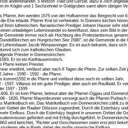
rste andereinander, 5 Metzen Traid und Gerste, dazu 8 Joch angeba
en im Kögler und 1 Sechzehntel in Goldgruben samt allem übrigen 
ls Pfarrer, ihm werden 1575 von der Hofkammer das Bergrecht von 6 W
 die Ehe erlaubt. Pfarrer Kral ist verheiratet. In Donners kirchen hör
uf ihren lutherischen- flacianischen Prediger Johann Hauser sehr st
seinen untadeligen Lebenswandel so beeinflusst, dass sein Bild in d
die Gemeinde immer noch als Hochburg des Protestantismus genannt
 Dundelßkirchen am Hungrischen See 1580"
, ist die Gemeinde in die
Lehensbauer Jacob Wimpassinger. Es ist auch bekannt, dass sich
ekennt sich zum katholischen Glauben.
lgende Priester in Donnerskirchen:
1583. Er ist ein Karthäusermönch.
e Pfarre keinen Priester.
war erwähnt, verlässt aber nach 8 Tagen die Pfarre. Zur selben Zeit p
 Jahre - 1590 - 1592 - die Pfarre.
s kommt1592 in die Pfarre und verlässt diese noch im selben Jahr.
2 - 1597. Villanus ist ein guter Prediger, aber auch ein Raufbold. Er v
er 1597 - 1599
606. Er ist kein Pfarrer, betreut aber die Pfarren Oggau und Donners
6 - 1620. Pfarrer Mayenbrunner versorgt auch die Pfarren Purbach un
s Matrikelbuch ein. Das Matrikelbuch von Donnerskirchen zählt zu d
ser Gebiet der Raaber Diözese zugeordnet. Durch die Esterházy und
hr Einfluss. Durch die Esterházy beginnt in unserem Gebiet die Ge
suitenmission gefördert und mit Erfolg durchgeführt. In Donnerskirc
1663 wird berichtet,
"Richter und Geschworenen seien erst jetzt bekeh
studieren alle in Raab, daher der große ungarische Einfluss.