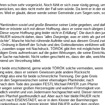
ren schon sehr vorgerückt. Noch fühlt er sich zwar rüstig genug, um 
ranrücken, wo dies nicht mehr der Fall sein würde. Da lernt er in de
eil er glaubt, dieser werde seiner Gemeinde zum Segen sein, so ü
rrkindern soviel und große Beweise seiner Liebe gegeben, und dafür 
llein er tröstete sich mit dieser Hoffnung, dass er seine noch übrigen
iese seyne Hoffnung ging leider nicht in Erfüllung"
. Die durch den ju
PAUER wünscht daher, dass
"alles Dasjenige, was er stets als gut e
öchte"
. Manche höchst rührende Auftritte sind aus diesem Grund zw
e Ordnung in Betreff der Schule und des Gottesdienstes einführen wil
, zuweilen sogar mit Nachdruck. TÖRÖK gibt ihm mit möglichster Besc
igen Greis aufmerksam auf die guten Wirkungen, die seine Einrich
ie Sache nachdenkt. Nicht selten geschieht es, dass der alte, weic
niend um Verzeihung bittet.
ür beide erschütternd, gerne würde TÖRÖK solche vermeiden, wenn
ung wäre, dass er seinem Gewissen jede andere Rücksicht
folgt also eine für beide schmerzliche Trennung. Der gute Greis
t von den Segenswünschen seiner ehemaligen Pfarrkinder, nach
ach dem Tode des jovialen FESTL Michael PAYER zum Pfarrer
er wegen seiner großen Herzensgüte und wahren Frömmigkeit von
indlich verehrt und von Jedermann hochgeachtet wird. Dieser nimmt
em Pfarrhof gastfreundlich auf. Aber auch hier bleibt PAUER nicht
 sich nach EISENSTADT, wo er in dem Kloster der Barmherzigen
Krankenhaus gute Dienste leistet. Weil PAUER außer dem großen