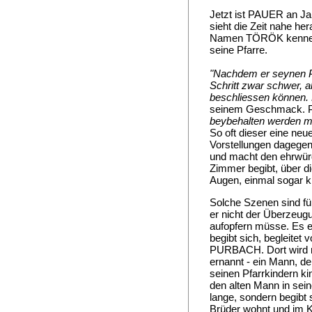
Jetzt ist PAUER an Jah
sieht die Zeit nahe he
Namen TÖRÖK kennen. W
seine Pfarre.
"Nachdem er seynen Pfa
Schritt zwar schwer, a
beschliessen können. D
seinem Geschmack. 
beybehalten werden m
So oft dieser eine neu
Vorstellungen dagegen
und macht den ehrwürd
Zimmer begibt, über d
Augen, einmal sogar k
Solche Szenen sind f
er nicht der Überzeug
aufopfern müsse. Es er
begibt sich, begleite
PURBACH. Dort wird n
ernannt - ein Mann, d
seinen Pfarrkindern k
den alten Mann in sein
lange, sondern begibt
Brüder wohnt und im 