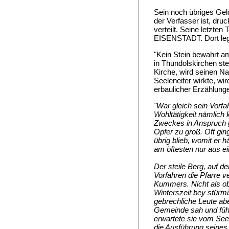
Sein noch übriges Gel
der Verfasser ist, dru
verteilt. Seine letzte
EISENSTADT. Dort legt
"Kein Stein bewahrt a
in Thundolskirchen st
Kirche, wird seinen N
Seeleneifer wirkte, wi
erbaulicher Erzählung
"War gleich sein Vorfa
Wohltätigkeit nämlich
Zweckes in Anspruch 
Opfer zu groß. Oft ging
übrig blieb, womit er 
am öftesten nur aus e
Der steile Berg, auf d
Vorfahren die Pfarre v
Kummers. Nicht als ob
Winterszeit bey stürm
gebrechliche Leute ab
Gemeinde sah und fühlt
erwartete sie vom See
die Ausführung seines