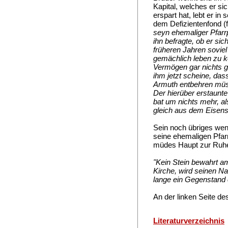
Kapital, welches er si
erspart hat, lebt er i
dem Defizientenfond (fü
seyn ehemaliger Pfar
ihn befragte, ob er si
früheren Jahren sovie
gemächlich leben zu k
Vermögen gar nichts g
ihm jetzt scheine, das
Armuth entbehren mü
Der hierüber erstaunte
bat um nichts mehr, al
gleich aus dem Eisens
Sein noch übriges wen
seine ehemaligen Pfarr
müdes Haupt zur Ruhe 
"Kein Stein bewahrt a
Kirche, wird seinen Na
lange ein Gegenstand 
An der linken Seite de
Literaturverzeichnis