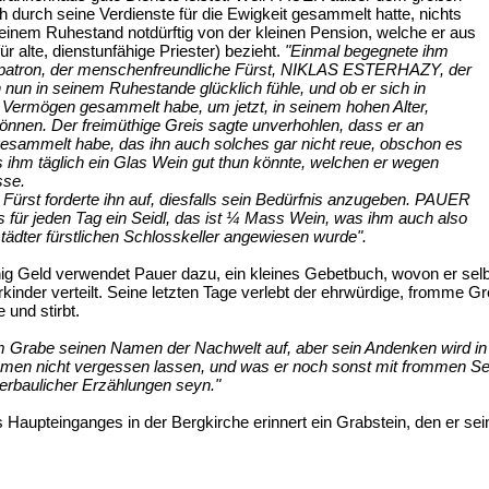
ch durch seine Verdienste für die Ewigkeit gesammelt hatte, nichts
n seinem Ruhestand notdürftig von der kleinen Pension, welche er aus
r alte, dienstunfähige Priester) bezieht.
"Einmal begegnete ihm
rpatron, der menschenfreundliche Fürst, NIKLAS ESTERHAZY, der
ch nun in seinem Ruhestande glücklich fühle, und ob er sich in
l Vermögen gesammelt habe, um jetzt, in seinem hohen Alter,
önnen. Der freimüthige Greis sagte unverhohlen, dass er an
esammelt habe, das ihn auch solches gar nicht reue, obschon es
s ihm täglich ein Glas Wein gut thun könnte, welchen er wegen
sse.
 Fürst forderte ihn auf, diesfalls sein Bedürfnis anzugeben. PAUER
s für jeden Tag ein Seidl, das ist ¼ Mass Wein, was ihm auch also
tädter fürstlichen Schlosskeller angewiesen wurde".
ig Geld verwendet Pauer dazu, ein kleines Gebetbuch, wovon er selbs
kinder verteilt. Seine letzten Tage verlebt der ehrwürdige, fromme Gre
und stirbt.
m Grabe seinen Namen der Nachwelt auf, aber sein Andenken wird in 
men nicht vergessen lassen, und was er noch sonst mit frommen Seele
erbaulicher Erzählungen seyn."
s Haupteinganges in der Bergkirche erinnert ein Grabstein, den er sei