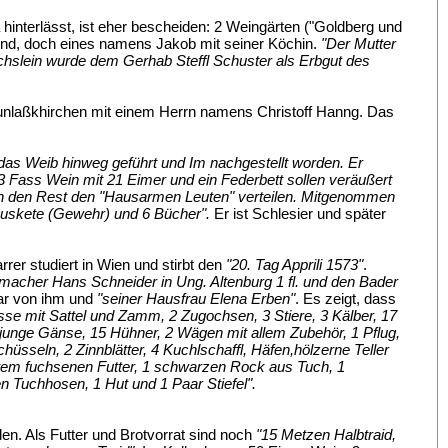
nterlässt, ist eher bescheiden: 2 Weingärten ("Goldberg und
Kind, doch eines namens Jakob mit seiner Köchin.
"Der Mutter
chslein wurde dem Gerhab Steffl Schuster als Erbgut des
unlaßkhirchen mit einem Herrn namens Christoff Hanng. Das
as Weib hinweg geführt und Im nachgestellt worden. Er
 Fass Wein mit 21 Eimer und ein Federbett sollen veräußert
man den Rest den "Hausarmen Leuten" verteilen. Mitgenommen
 Muskete (Gewehr) und 6 Bücher".
Er ist Schlesier und später
rer studiert in Wien und stirbt den
"20. Tag Apprili 1573"
.
macher Hans Schneider in Ung. Altenburg 1 fl. und den Bader
tar von ihm und
"seiner Hausfrau Elena Erben"
. Es zeigt, dass
sse mit Sattel und Zamm, 2 Zugochsen, 3 Stiere, 3 Kälber, 17
 junge Gänse, 15 Hühner, 2 Wägen mit allem Zubehör, 1 Pflug,
schüsseln, 2 Zinnblätter, 4 Kuchlschaffl, Häfen,hölzerne Teller
gutem fuchsenen Futter, 1 schwarzen Rock aus Tuch, 1
 Tuchhosen, 1 Hut und 1 Paar Stiefel".
en. Als Futter und Brotvorrat sind noch
"15 Metzen Halbtraid,