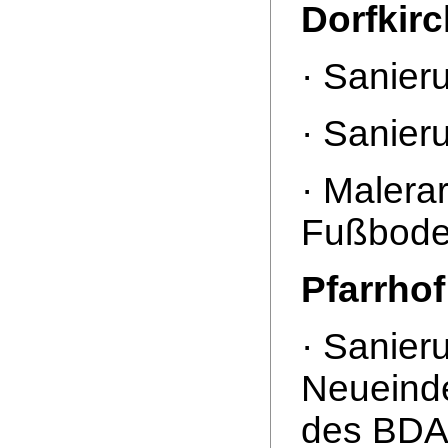
Dorfkirc
· Sanier
· Sanier
· Malera
Fußboden
Pfarrhof
· Sanier
Neueind
des BDA 