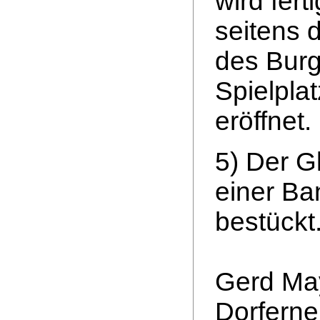
wird fert
seitens 
des Burg
Spielpla
eröffnet.
5) Der G
einer B
bestückt
Gerd May
Dorferne