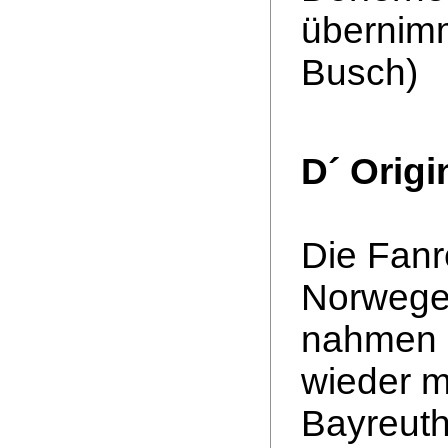
übernimm
Busch)
D´ Origi
Die Fanr
Norwege
nahmen a
wieder m
Bayreuth