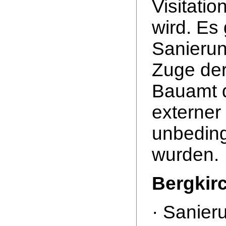
Visitatio
wird. Es
Sanieru
Zuge der
Bauamt d
externer
unbeding
wurden.
Bergkir
· Sanier