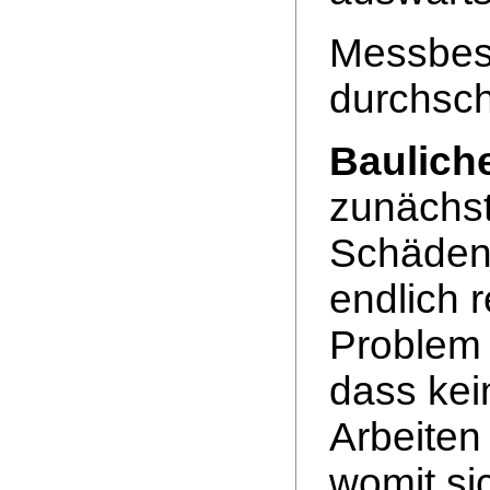
Messbes
durchschn
Baulich
zunächst
Schäden
endlich 
Problem 
dass kei
Arbeiten
womit si