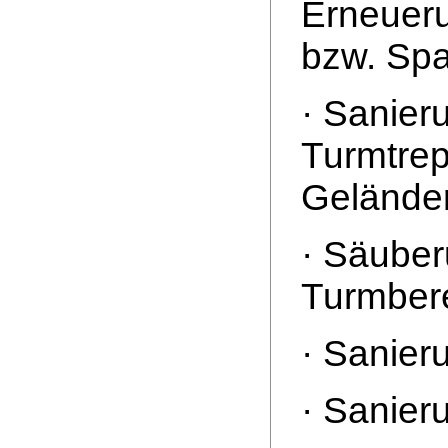
Erneueru
bzw. Spa
· Sanier
Turmtrep
Geländer
· Säuber
Turmber
· Sanier
· Sanier