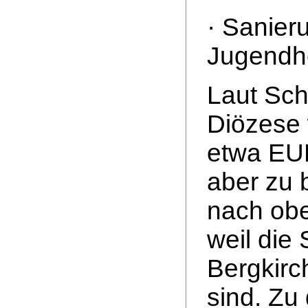
· Sanier
Jugendh
Laut Sc
Diözese 
etwa EUR
aber zu 
nach obe
weil die
Bergkirc
sind. Zu