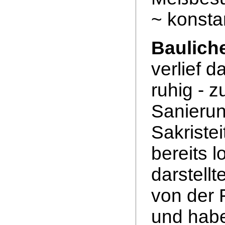
~ konsta
Baulich
verlief d
ruhig - 
Sanieru
Sakristei
bereits 
darstell
von der
und habe