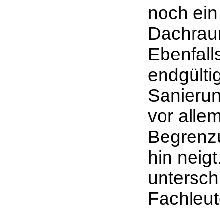
noch ein
Dachraum
Ebenfalls
endgülti
Sanierun
vor allem
Begrenz
hin neigt
untersch
Fachleut