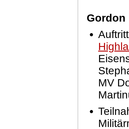
Gordon 
Auftri
Highl
Eisens
Steph
MV Do
Marti
Teiln
Militä