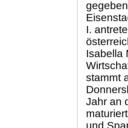
gegeben.
Eisensta
I. antre
österrei
Isabella
Wirtscha
stammt a
Donnersk
Jahr an 
maturiert
und Span