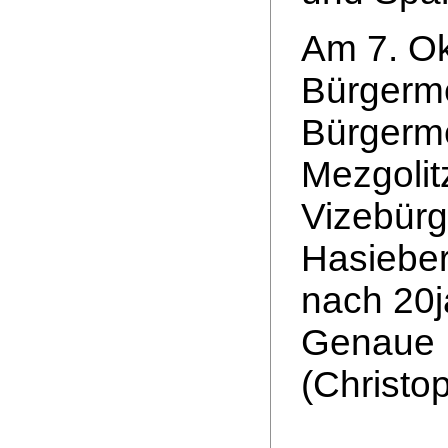
Am 7. O
Bürgerme
Bürgerme
Mezgolit
Vizebürg
Hasieber
nach 20j
Genaue E
(Christo