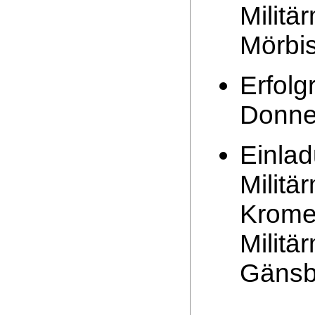
Militä
Mörbi
Erfolg
Donne
Einlad
Militä
Krome
Militä
Gänsb