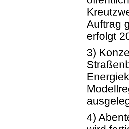
Kreutzwe
Auftrag 
erfolgt 2
3) Konze
Straßenb
Energie
Modellre
ausgeleg
4) Abent