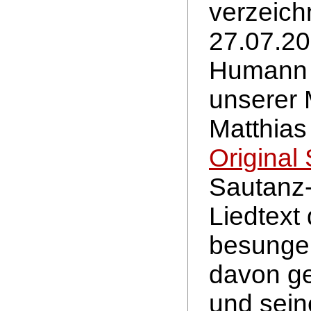
verzeich
27.07.20
Humann p
unserer 
Matthias
Original
Sautanz-
Liedtext
besungen
davon ge
und sein