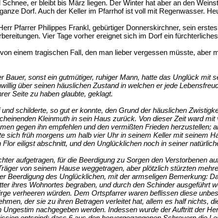
iel Schnee, er bleibt bis März liegen. Der Winter hat aber an den We
ze Dorf. Auch der Keller im Pfarrhof ist voll mit Regenwasser. Heu-
Herr Pfarrer Philippes Frankl, gebürtiger Donnerskirchner, sein erst
orbereitungen. Vier Tage vorher ereignet sich im Dorf ein fürchterliche
t von einem tragischen Fall, den man lieber vergessen müsste, aber 
iger Bauer, sonst ein gutmütiger, ruhiger Mann, hatte das Unglück m
 unwillig über seinen häuslichen Zustand in welchen er jede Lebensf
rer Seite zu haben glaubte, geklagt.
 und schilderte, so gut er konnte, den Grund der häuslichen Zwistigkei
scheinenden Kleinmuth in sein Haus zurück. Von dieser Zeit ward mit
en gegen ihn empfehlen und den vermißten Frieden herzustellen; alle
e sich früh morgens um halb vier Uhr in seinem Keller mit seinem H
Flor eiligst abschnitt, und den Unglücklichen noch in seiner natürlich
hter aufgetragen, für die Beerdigung zu Sorgen den Verstorbenen auf
 Träger von seinem Hause weggetragen, aber plötzlich stürzten mehre
er Beerdigung des Unglücklichen, mit der armseligen Bemerkung: Das
ter ihres Wohnortes begraben, und durch den Schinder ausgeführt w
rge verheeren würden. Dem Ortspfarrer waren beflissen diese unbesc
hmen, der sie zu ihren Betragen verleitet hat, allem es half nichts, 
 Ungestim nachgegeben werden. Indessen wurde der Auftritt der Her
ission entspind: dass 6 aus den hervorgegangenen Schreyern die Le