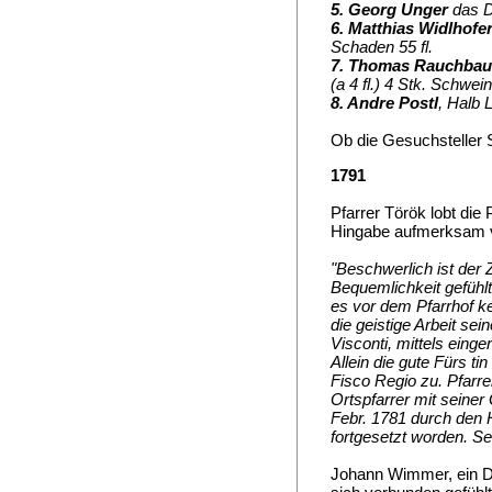
5. Georg Unger
das D
6. Matthias Widlhofe
Schaden 55 fl.
7. Thomas Rauchbau
(a 4 fl.) 4 Stk. Schwei
8. Andre Postl
, Halb 
Ob die Gesuchsteller
1791
Pfarrer Török lobt die
Hingabe aufmerksam ve
"Beschwerlich ist der
Bequemlichkeit gefühl
es vor dem Pfarrhof ke
die geistige Arbeit se
Visconti, mittels eing
Allein die gute Fürs tin
Fisco Regio zu. Pfarr
Ortspfarrer mit seiner
Febr. 1781 durch den 
fortgesetzt worden. Se
Johann Wimmer, ein D