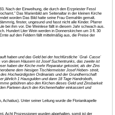
. Nach der Einweihung, die durch den Erzpriester Fessl
ochamt." Das Marienbild am Seitenaltar in der kleinen Kirche
ndet worden Das Bild hatte seine Frau Gemahlin gemalt.
mmrig, finster, ungesund und fasst nicht alle Kinder. Pfarrer
ule bei ihm vor. Die Weinlese fällt in diesem Jahr schwach aus.
ch. Hundert Liter Wein werden in Donnerskirchen um 3 fl. 30
Ernte auf den Feldern fällt mittelmäßig aus, die Preise der
auft haben und das Geld bei der hochfürstliche `Gral- Casse`
s von diesen Häusern ist Josef Suchentrunks, das zweite ist
user haben der Kirche mehr Reparatur gekostet, als der Zins
herobene dem hiesigen Tischlermeister Josef Heben- streit,
 des Hochwürdigsten Ordinariats und der Grundherrschaft
ser jährlich 1 Hausgulden und dann 18 Tage Handroboth,
 Summe gebühren also den Kirchen dieses Geld und Zinsbarkeit
n den Parteien durch den Kirchenerhalter einkassiert und
 Achatius). Unter seiner Leitung wurde die Florianikapelle
mmt. Acht Prozessionen wurden abgehalten, somit ist der