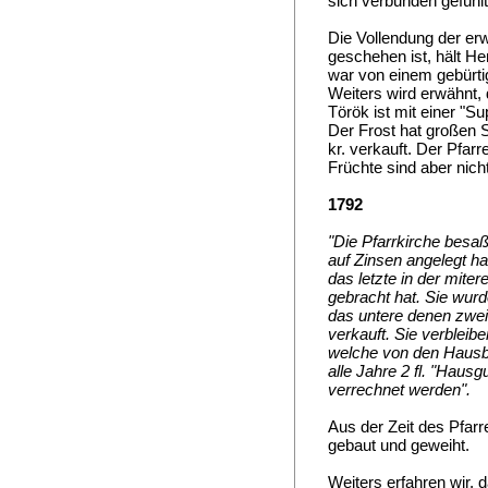
sich verbunden gefühlt
Die Vollendung der er
geschehen ist, hält He
war von einem gebürti
Weiters wird erwähnt, 
Török ist mit einer "S
Der Frost hat großen S
kr. verkauft. Der Pfarr
Früchte sind aber nich
1792
"Die Pfarrkirche besaß
auf Zinsen angelegt ha
das letzte in der mite
gebracht hat. Sie wur
das untere denen zwei
verkauft. Sie verblei
welche von den Hausbe
alle Jahre 2 fl. "Haus
verrechnet werden".
Aus der Zeit des Pfarr
gebaut und geweiht.
Weiters erfahren wir, 