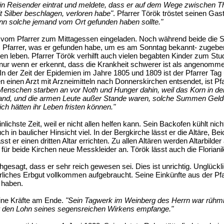
ein Reisender eintrat und meldete, dass er auf dem Wege zwischen T
 Silber beschlagen, verloren habe"
. Pfarrer Török tröstet seinen Gas
 solche jemand vom Ort gefunden haben sollte."
r vom Pfarrer zum Mittagessen eingeladen. Noch während beide die S
m Pfarrer, was er gefunden habe, um es am Sonntag bekannt- zugebe
n leben. Pfarrer Török verhilft auch vielen begabten Kinder zum Stu
, nur wenn er erkennt, dass die Krankheit schwerer ist als angenomm
 In der Zeit der Epidemien im Jahre 1805 und 1809 ist der Pfarrer Tag
 einen Arzt mit Arzneimitteln nach Donnerskirchen entsendet, ist Pf
Menschen starben an vor Noth und Hunger dahin, weil das Korn in dem
and, und die armen Leute außer Stande waren, solche Summen Gelde
ich hätten ihr Leben fristen können."
inlichste Zeit, weil er nicht allen helfen kann. Sein Backofen kühlt nic
uch in baulicher Hinsicht viel. In der Bergkirche lässt er die Altäre,
ässt er einen dritten Altar errichten. Zu allen Altären werden Altarbild
 für beide Kirchen neue Messkleider an. Török lässt auch die Florian
hgesagt, dass er sehr reich gewesen sei. Dies ist unrichtig. Unglück
rliches Erbgut vollkommen aufgebraucht. Seine Einkünfte aus der Pfar
 haben.
ine Kräfte am Ende.
"Sein Tagwerk im Weinberg des Herrn war rühmli
r den Lohn seines segensreichen Wirkens empfange."