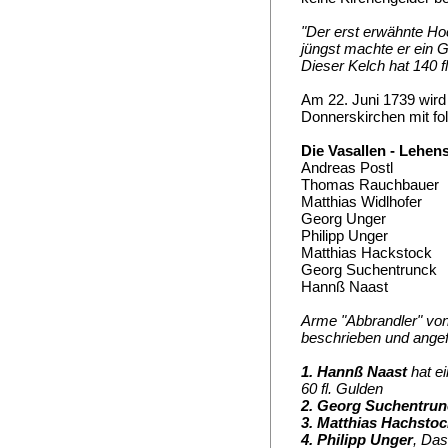
"Der erst erwähnte Ho
jüngst machte er ein G
Dieser Kelch hat 140 f
Am 22. Juni 1739 wird
Donnerskirchen mit fo
Die Vasallen - Lehens
Andreas Postl
Thomas Rauchbauer
Matthias Widlhofer
Georg Unger
Philipp Unger
Matthias Hackstock
Georg Suchentrunck
Hannß Naast
Arme "Abbrandler" vo
beschrieben und angef
1. Hannß Naast
hat e
60 fl. Gulden
2. Georg Suchentru
3. Matthias Hachstoc
4. Philipp Unger
, Das