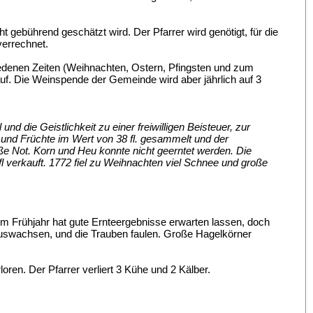
cht gebührend geschätzt wird. Der Pfarrer wird genötigt, für die
verrechnet.
hiedenen Zeiten (Weihnachten, Ostern, Pfingsten und zum
uf. Die Weinspende der Gemeinde wird aber jährlich auf 3
d die Geistlichkeit zu einer freiwilligen Beisteuer, zur
 und Früchte im Wert von 38 fl. gesammelt und der
ße Not. Korn und Heu konnte nicht geerntet werden. Die
l verkauft. 1772 fiel zu Weihnachten viel Schnee und große
 im Frühjahr hat gute Ernteergebnisse erwarten lassen, doch
auswachsen, und die Trauben faulen. Große Hagelkörner
ren. Der Pfarrer verliert 3 Kühe und 2 Kälber.