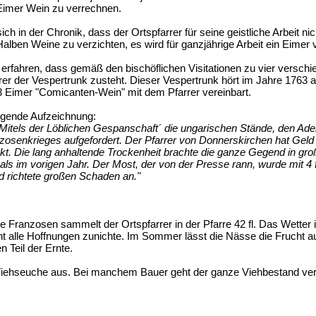
 Eimer Wein zu verrechnen.
ich in der Chronik, dass der Ortspfarrer für seine geistliche Arbeit ni
alben Weine zu verzichten, es wird für ganzjährige Arbeit ein Eimer 
u erfahren, dass gemäß den bischöflichen Visitationen zu vier versc
er der Vespertrunk zusteht. Dieser Vespertrunk hört im Jahre 1763 a
 Eimer "Comicanten-Wein" mit dem Pfarrer vereinbart.
olgende Aufzeichnung:
´Mitels der Löblichen Gespanschaft´ die ungarischen Stände, den Adel un
zosenkrieges aufgefordert. Der Pfarrer von Donnerskirchen hat Geld
t. Die lang anhaltende Trockenheit brachte die ganze Gegend in gro
ls im vorigen Jahr. Der Most, der von der Presse rann, wurde mit 4 f
d richtete großen Schaden an."
e Franzosen sammelt der Ortspfarrer in der Pfarre 42 fl. Das Wetter
 alle Hoffnungen zunichte. Im Sommer lässt die Nässe die Frucht 
n Teil der Ernte.
 Viehseuche aus. Bei manchem Bauer geht der ganze Viehbestand verlo