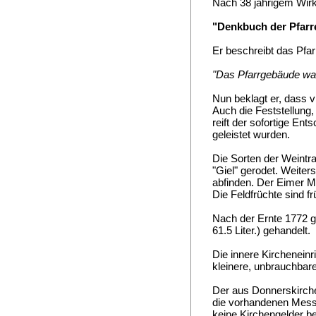
Nach 38 jährigem Wirke
"Denkbuch der Pfarr
Er beschreibt das Pfa
"Das Pfarrgebäude war
Nun beklagt er, dass 
Auch die Feststellung
reift der sofortige E
geleistet wurden.
Die Sorten der Weintr
"Giel" gerodet. Weiter
abfinden. Der Eimer Mos
Die Feldfrüchte sind 
Nach der Ernte 1772 gi
61.5 Liter.) gehandelt.
Die innere Kirchenein
kleinere, unbrauchbar
Der aus Donnerskirche
die vorhandenen Mess
keine Kirchengelder be