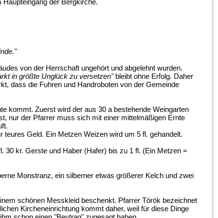
im Haupteingang der Bergkirche.
nde."
äudes von der Herrschaft ungehört und abgelehnt wurden.
rkt in größte Unglück zu versetzen"
bleibt ohne Erfolg. Daher
rmerkt, dass die Fuhren und Handroboten von der Gemeinde
rnte kommt. Zuerst wird der aus 30 a bestehende Weingarten
st, nur der Pfarrer muss sich mit einer mittelmäßigen Ernte
ft.
 teures Geld. Ein Metzen Weizen wird um 5 fl. gehandelt.
l. 30 kr. Gerste und Haber (Hafer) bis zu 1 fl. (Ein Metzen =
berne Monstranz, ein silberner etwas größerer Kelch und zwei
einem schönen Messkleid beschenkt. Pfarrer Török bezeichnet
rlichen Kircheneinrichtung kommt daher, weil für diese Dinge
er ihm schon einen "Beytrag" zugesagt haben.