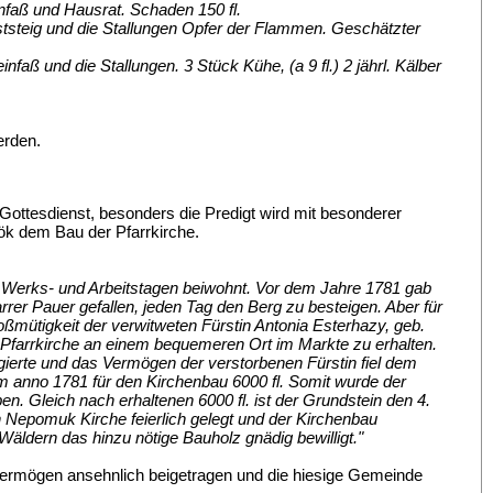
nfaß und Hausrat. Schaden 150 fl.
tsteig und die Stallungen Opfer der Flammen. Geschätzter
aß und die Stallungen. 3 Stück Kühe, (a 9 fl.) 2 jährl. Kälber
erden.
Gottesdienst, besonders die Predigt wird mit besonderer
ök dem Bau der Pfarrkirche.
n Werks- und Arbeitstagen beiwohnt. Vor dem Jahre 1781 gab
rer Pauer gefallen, jeden Tag den Berg zu besteigen. Aber für
roßmütigkeit der verwitweten Fürstin Antonia Esterhazy, geb.
ue Pfarrkirche an einem bequemeren Ort im Markte zu erhalten.
 regierte und das Vermögen der verstorbenen Fürstin fiel dem
 anno 1781 für den Kirchenbau 6000 fl. Somit wurde der
n. Gleich nach erhaltenen 6000 fl. ist der Grundstein den 4.
 Nepomuk Kirche feierlich gelegt und der Kirchenbau
Wäldern das hinzu nötige Bauholz gnädig bewilligt."
ermögen ansehnlich beigetragen und die hiesige Gemeinde