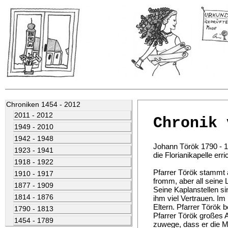
Chroniken 1454 - 2012
2011 - 2012
Chronik 
1949 - 2010
1942 - 1948
Johann Török 1790 - 18
1923 - 1941
die Florianikapelle erri
1918 - 1922
Pfarrer Török stammt au
1910 - 1917
fromm, aber all seine L
1877 - 1909
Seine Kaplanstellen s
1814 - 1876
ihm viel Vertrauen. Im
Eltern. Pfarrer Török 
1790 - 1813
Pfarrer Török großes A
1454 - 1789
zuwege, dass er die M