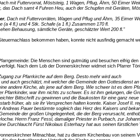
ach mit Futtervorrat, Möststeig, 1 Wagen, Pflug, Ährn, 50 Eimer Wei
r
, das Dach samt 4 Fuhren Heu, auch der Schupfen mit Geräten, Mös
er
, Dach mit Futtervorräten, Wagen und Pflug und Ährn, 35 Eimer Weinf
ne (a 4 fl.) und 4 Stk. Schafe (a 1 fl.) Zusammen 170 fl.
Lehen Behausung, sämtliche Geräte, geschätzter Wert 200 fl."
 Steuernachlass bekommen haben, konnte nicht ausfindig gemacht w
 Pfarrgemeinde: Die Menschen sind gutmütig und besuchen eifrig den 
rfolgt. Nach dem Lob der Donnerskirchner widmet sich Pfarrer Tör
 Zugang zur Pfarrkirche auf dem Berg. Desto mehr wird auch
t und auch geschätzt, mit welcher die Gemeinde den Gottesdienst a
ine andere Kirche, als jene auf dem Berg. Wie schwer ist es dem Pfar
iner Pfarrkinder, war ihm nichts zu schwer. Es ist ihm gelungen, die G
ereichter Bittschrift zu gewinnen und die Baukosten für eine ganz ne
 st
arb früher, als sie ihr Versprechen halten konnte. Kaiser Josef II.
er Andreas Pauer bestürmte sogleich das Herz des Kaisers und bekam
 Gemeinde der großen Ungelegenheit, die der Berg verursacht, enthobe
Hochw. Herrn Franz Fessl, damaliger Priester in Purbach, zur Johann
ine Durchlaucht Fürst Nikolaus Esterhazy hat aus seinen fürstlichen 
onnerskirchner Mitnachbar, hat zu diesem Kirchenbau von seinem V