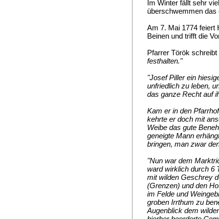
Im Winter fällt sehr v
überschwemmen das gan
Am 7. Mai 1774 feiert 
Beinen und trifft die V
Pfarrer Török schreib
festhalten."
"Josef Piller ein hies
unfriedlich zu leben,
das ganze Recht auf ih
Kam er in den Pfarrhof
kehrte er doch mit an
Weibe das gute Benehm
geneigte Mann erhängt
bringen, man zwar den 
"Nun war dem Marktric
ward wirklich durch 6
mit wilden Geschrey d
(Grenzen) und den Hot
im Felde und Weingebi
groben Irrthum zu bene
Augenblick dem wilden
hierher beorderte Com