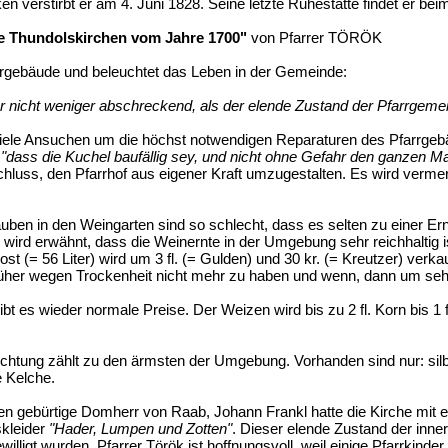
n verstirbt er am 4. Juni 1828. Seine letzte Ruhestätte findet er be
e Thundolskirchen vom Jahre 1700"
von Pfarrer TÖRÖK
rrgebäude und beleuchtet das Leben in der Gemeinde:
 nicht weniger abschreckend, als der elende Zustand der Pfarrgemei
viele Ansuchen um die höchst notwendigen Reparaturen des Pfarrgeb
,
"dass die Kuchel baufällig sey, und nicht ohne Gefahr den ganzen Ma
ntschluss, den Pfarrhof aus eigener Kraft umzugestalten. Es wird ve
auben in den Weingarten sind so schlecht, dass es selten zu einer E
s wird erwähnt, dass die Weinernte in der Umgebung sehr reichhaltig i
t (= 56 Liter) wird um 3 fl. (= Gulden) und 30 kr. (= Kreutzer) verkau
früher wegen Trockenheit nicht mehr zu haben und wenn, dann um sehr
bt es wieder normale Preise. Der Weizen wird bis zu 2 fl. Korn bis 1 f
richtung zählt zu den ärmsten der Umgebung. Vorhanden sind nur: sil
e Kelche.
n gebürtige Domherr von Raab, Johann Frankl hatte die Kirche mit 
kleider
"Hader, Lumpen und Zotten"
. Dieser elende Zustand der inne
willigt wurden. Pfarrer Török ist hoffnungsvoll, weil einige Pfarrkind