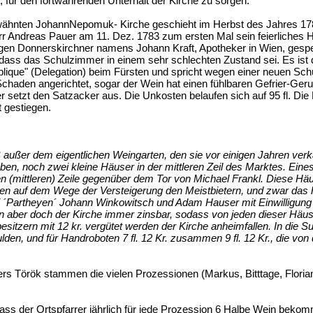
, für den fortwährenden Unterhalt der Kirche zu sorgen.
wähnten JohannNepomuk- Kirche geschieht im Herbst des Jahres 1783
rr Andreas Pauer am 11. Dez. 1783 zum ersten Mal sein feierliches H
gen Donnerskirchner namens Johann Kraft, Apotheker in Wien, gespe
dass das Schulzimmer in einem sehr schlechten Zustand sei. Es ist dä
uplique" (Delegation) beim Fürsten und spricht wegen einer neuen Sch
chaden angerichtet, sogar der Wein hat einen fühlbaren Gefrier-Geru
er setzt den Satzacker aus. Die Unkosten belaufen sich auf 95 fl. Die 
t gestiegen.
 außer dem eigentlichen Weingarten, den sie vor einigen Jahren verk
ben, noch zwei kleine Häuser in der mittleren Zeil des Marktes. Eine
ren (mittleren) Zeile gegenüber dem Tor von Michael Frankl. Diese Hä
den auf dem Wege der Versteigerung den Meistbietern, und zwar das 
 ´Partheyen´ Johann Winkowitsch und Adam Hauser mit Einwilligung
ben aber doch der Kirche immer zinsbar, sodass von jeden dieser Häu
sitzern mit 12 kr. vergütet werden der Kirche anheimfallen. In die
gulden, und für Handroboten 7 fl. 12 Kr. zusammen 9 fl. 12 Kr., die vo
ers Török stammen die vielen Prozessionen (Markus, Bitttage, Florian,
dass der Ortspfarrer jährlich für jede Prozession 6 Halbe Wein beko