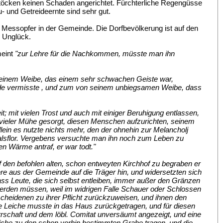
instöcken keinen Schaden angerichtet. Fürchterliche Regengüsse
 und Getreideernte sind sehr gut.
es Messopfer in der Gemeinde. Die Dorfbevölkerung ist auf den
s Unglück.
meint
"zur Lehre für die Nachkommen, müsste man ihn
it seinem Weibe, das einem sehr schwachen Geiste war,
reude vermisste , und zum von seinem unbiegsamen Weibe, dass
t; mit vielen Trost und auch mit einiger Beruhigung entlassen,
 vieler Mühe gesorgt, diesen Menschen aufzurichten, seinem
in es nutzte nichts mehr, den der ohnehin zur Melancholj
alsflor. Vergebens versuchte man ihn noch zum Leben zu
en Wärme antraf, er war todt."
 den befohlen alten, schon entweyten Kirchhof zu begraben er
re aus der Gemeinde auf die Träger hin, und widersetzten sich
s Leute, die sich selbst entleiben, immer außer den Gränzen
erden müssen, weil im widrigen Falle Schauer oder Schlossen
heidenen zu ihrer Pflicht zurückzuweisen, und ihnen den
die Leiche musste in das Haus zurückgetragen, und für diesen
rschaft und dem löbl. Comitat unversäumt angezeigt, und eine
iche zu den schon vorhin bestimmten Grabe tragen, und die