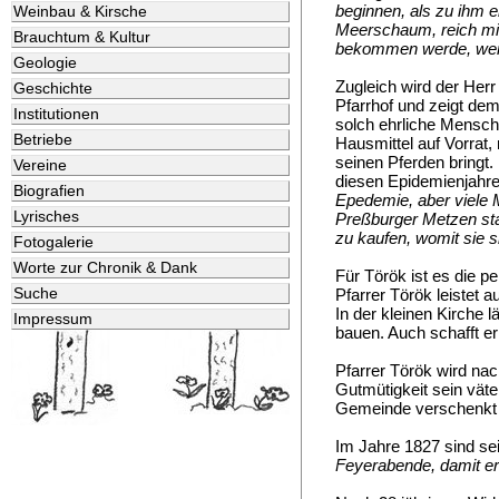
beginnen, als zu ihm 
Weinbau & Kirsche
Meerschaum, reich mit
Brauchtum & Kultur
bekommen werde, wenn
Geologie
Zugleich wird der Her
Geschichte
Pfarrhof und zeigt de
Institutionen
solch ehrliche Mensche
Betriebe
Hausmittel auf Vorrat
seinen Pferden bringt.
Vereine
diesen Epidemienjahren
Biografien
Epedemie, aber viele 
Lyrisches
Preßburger Metzen st
zu kaufen, womit sie s
Fotogalerie
Worte zur Chronik & Dank
Für Török ist es die pe
Suche
Pfarrer Török leistet a
In der kleinen Kirche l
Impressum
bauen. Auch schafft er
Pfarrer Török wird nac
Gutmütigkeit sein väte
Gemeinde verschenkt
Im Jahre 1827 sind se
Feyerabende, damit e