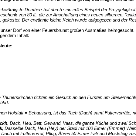
chwürdigste Domherr hat durch sein edles Beispiel der Freygebigkeit
eschenk von 80 fl., die zur Anschaffung eines neuen silbernen, "ant
l. gekostet. Der erwähnte kleine Kelch wurde aufgegeben und der Res
 unser Dorf von einer Feuersbrunst großen Ausmaßes heimgesucht. Im 
lgendem Inhalt:
leute:
n Thunerskirchen richten ein Gesuch an den Fürsten um Steuernach
ührt:
inen Hofstatt = Behausung, ist das Tach (Dach) samt Futtervorräte, 
nckh
, Dach, Heu, Bett, Gewand, Vaas, die ganze Küche und zwei Sch
k
, Dasselbe Dach, Heu (Hey) der Stadl mit 100 Eimer (Emmer) Wein
 Dach mit Futtervorrat, Pflug, Ähren 50 Eimer Faß und Möststeig zu