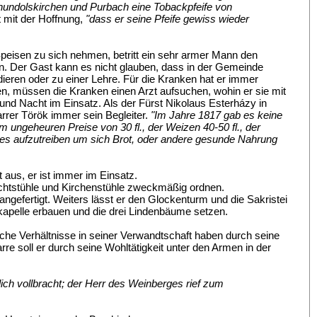
hundolskirchen und Purbach eine Tobackpfeife von
t mit der Hoffnung,
"dass er seine Pfeife gewiss wieder
peisen zu sich nehmen, betritt ein sehr armer Mann den
n. Der Gast kann es nicht glauben, dass in der Gemeinde
dieren oder zu einer Lehre. Für die Kranken hat er immer
en, müssen die Kranken einen Arzt aufsuchen, wohin er sie mit
 und Nacht im Einsatz. Als der Fürst Nikolaus Esterházy in
arrer Török immer sein Begleiter.
"Im Jahre 1817 gab es keine
 ungeheuren Preise von 30 fl., der Weizen 40-50 fl., der
s aufzutreiben um sich Brot, oder andere gesunde Nahrung
ht aus, er ist immer im Einsatz.
 Beichtstühle und Kirchenstühle zweckmäßig ordnen.
er angefertigt. Weiters lässt er den Glockenturm und die Sakristei
ikapelle erbauen und die drei Lindenbäume setzen.
liche Verhältnisse in seiner Verwandtschaft haben durch seine
re soll er durch seine Wohltätigkeit unter den Armen in der
ch vollbracht; der Herr des Weinberges rief zum