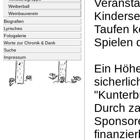
Veransta
Weiberball
Kinderse
Weinbauverein
Biografien
Taufen k
Lyrisches
Fotogalerie
Spielen 
Worte zur Chronik & Dank
Suche
Impressum
Ein Höh
sicherli
"Kunterb
Durch za
Sponsore
finanzie