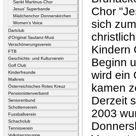
Sankt Martinus-Chor
Chor "Je
Jesus' Superbande
Mädchenchor Donnerskirchen
sich zum
Women's Voice
Dartclub
christli
d'Original Sautanz-Musi
Verschönerungsverein
Kindern 
FTB
Geschichts- und Kulturverein
Beginn u
Golf Club
wird ein
Kinderfreunde
Malkreis
kamen ze
Österreichisches Rotes Kreuz
Pensionistenverband
Derzeit 
Seniorenbund
Schottenverein
2003 wur
Fussballverein
Schachclub
Donnersk
Tennisverein
Volkstanzgruppe